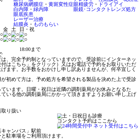
糖尿病網膜症
・
黄斑変性症
眼精疲労
・
ドライアイ
白内障
・
緑内障
眼鏡･コンタクトレンズ処方
眼底疾患
レーザー治療
結膜炎
・
ものもらい
木
金
土
日・祝
18:00まで
で
方は、完全予約制となっていますので、受診前にインターネッ
受付はこちら」をクリック）又はお電話で予約をお取りいただ
上げます。お手数をおかけし申し訳ありませんが、何卒宜しく
用が初めて方は、予め処方を希望される製品を決めた上で受診
っています。日曜・祝日は近隣の調剤薬局がお休みとなるた
している他の調剤薬局にかかって頂きますようお願い申し上げ
護取り扱い
コンタクト予約はここから
葉キャンバス」駅前
ーと駐車場をご利用頂けます。