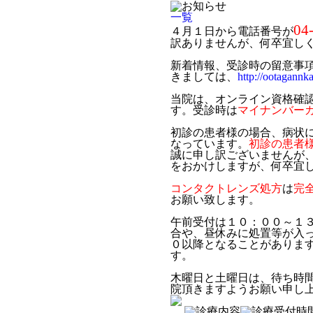
一覧
04
４月１日から電話番号が
訳ありませんが、何卒宜し
新着情報、受診時の留意事
きましては、
http://ootagannk
当院は、オンライン資格確
す。受診時は
マイナンバー
初診の患者様の場合、病状
なっています。
初診の患者
誠に申し訳ございませんが
をおかけしますが、何卒宜
コンタクトレンズ処方
は
完
お願い致します。
午前受付は１０：００～１
合や、昼休みに処置等が入
０以降となることがありま
す。
木曜日と土曜日は、待ち時
院頂きますようお願い申し