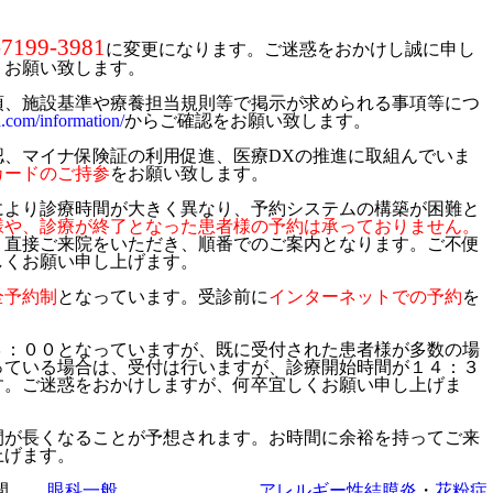
-7199-3981
に変更になります。ご迷惑をおかけし誠に申し
くお願い致します。
項、施設基準や療養担当規則等で掲示が求められる事項等
につ
a.com/information/
からご確認をお願い致します。
認、マイナ保険証の利用促進、医療DXの推進に取組んでいま
カードのご持参
をお願い致します。
により診療時間が大きく異なり、予約システムの構築が困難と
様や、診療が終了となった患者様の予約は承っておりません
。
、直接ご来院をいただき、順番でのご案内となります。ご不便
しくお願い申し上げます。
全予約制
となっています。受診前に
インターネット
での予約
を
３：００となっていますが、既に受付された患者様が多数の場
っている場合は、受付は行いますが、診療開始時間が１４：３
す。ご迷惑をおかけしますが、何卒宜しくお願い申し上げま
間が長くなることが予想されます。お時間に余裕を持ってご来
上げます。
眼科一般
アレルギー性結膜炎
・
花粉症