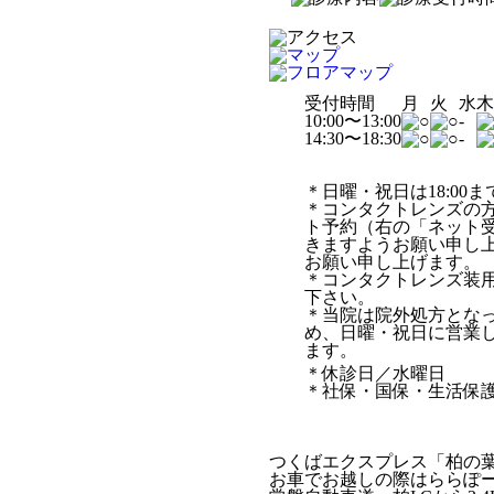
受付時間
月
火
水
10:00〜13:00
-
14:30〜18:30
-
＊日曜・祝日は18:00ま
＊コンタクトレンズの
ト予約（右の「ネット
きますようお願い申し
お願い申し上げます。
＊コンタクトレンズ装
下さい。
＊当院は院外処方とな
め、日曜・祝日に営業
ます。
＊休診日／水曜日
＊社保・国保・生活保
つくばエクスプレス「柏の
お車でお越しの際はららぽ