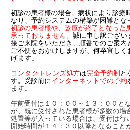
初診の患者様の場合、病状により診療
なり、予約システムの構築が困難とな
初診の患者様や、診療が終了となった
承っておりません
。
誠に申し訳ござい
接ご来院をいただき、順番でのご案内
ご不便をおかけしますが、何卒宜しく
げます。
コンタクトレンズ処方
は
完全予約制
と
す。受診前に
インターネット
での予約
ます。
午前受付は１０：００～１３：００と
が、既に受付された患者様が多数の場
処置等が入っている場合は、受付は行
開始時間が１４：３０以降となること